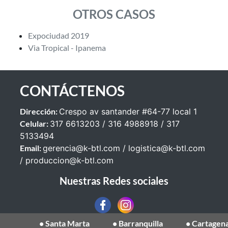
OTROS CASOS
Expociudad 2019
Via Tropical - Ipanema
CONTÁCTENOS
Dirección:
Crespo av santander #64-77 local 1
Celular:
317 6613203 / 316 4988918 / 317
5133494
Email:
gerencia@k-btl.com
/
logistica@k-btl.com
/
produccion@k-btl.com
Nuestras Redes sociales
• Santa Marta
• Barranquilla
• Cartagena