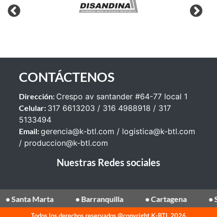
CONTÁCTENOS
Dirección:
Crespo av santander #64-77 local 1
Celular:
317 6613203 / 316 4988918 / 317
5133494
Email:
gerencia@k-btl.com
/
logistica@k-btl.com
/
produccion@k-btl.com
Nuestras Redes sociales
nta Marta
• Barranquilla
• Cartagena
• Sincel
Todos los derechos reservados @copyright K-BTL 2026